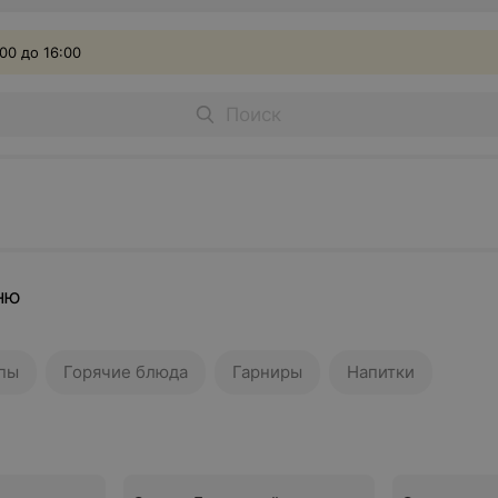
00 до 16:00
ню
пы
Горячие блюда
Гарниры
Напитки