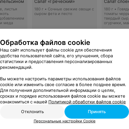
 апельсином
Салат «Греческий»
Салат слое
е, листья
180 г • Сочные свежие овощи с
180 г • Говяд
якоть
сыром фета и песто
томаты черри
 добавлением
твердый сыр
 и меда
огурчики, ма
9 руб.
9 руб.
Обработка файлов cookie
Наш сайт использует файлы cookie для обеспечения
 с форелью
удобства пользователей сайта, его улучшения, сбора
осоленой
статистики и предоставления персонализированных
, отварная
рекомендаций.
ежая зелень
Вы можете настроить параметры использования файлов
cookie или изменить свое согласие в более позднее время.
Показать ещё
Для получения дополнительной информации о целях,
сроках и порядке использования файлов cookie вы можете
ознакомиться с нашей
Политикой обработки файлов cookie
у
Отклонить
Принять
ками и
Щи из свежей капусты со
Персональные настройки Cookie
свиным ребрышком