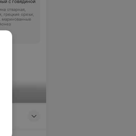
ный с говядиной
ина отварная,
, грецкие орехи,
, маринованные
йонез