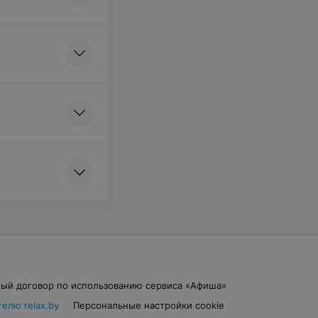
ль
ажаны, перец
цуккини, лук
сночное масло
ый договор по использованию сервиса «Афиша»
елю relax.by
Персональные настройки cookie