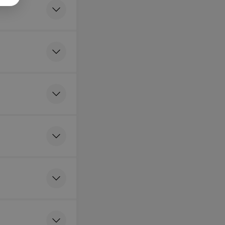
 яйцом пашот и
м соусом
 г • Бифштекс из
езки, яйцо пашот,
соус, айоли